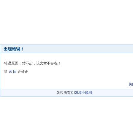
出现错误！
错误原因：对不起，该文章不存在！
请
返 回
并修正
[
关
版权所有©
t2b9小说网