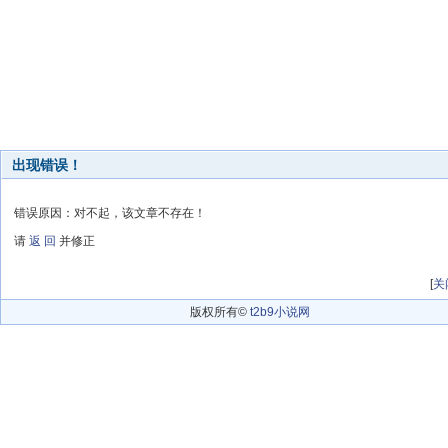
出现错误！
错误原因：对不起，该文章不存在！
请
返 回
并修正
[
关
版权所有©
t2b9小说网