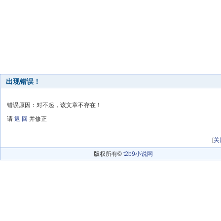
出现错误！
错误原因：对不起，该文章不存在！
请
返 回
并修正
[
关
版权所有©
t2b9小说网