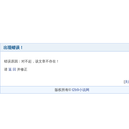
出现错误！
错误原因：对不起，该文章不存在！
请
返 回
并修正
[
关
版权所有©
t2b9小说网