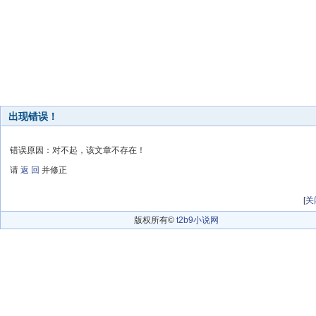
出现错误！
错误原因：对不起，该文章不存在！
请
返 回
并修正
[
关
版权所有©
t2b9小说网