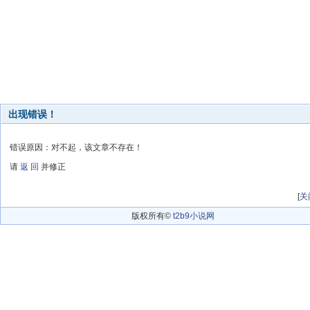
出现错误！
错误原因：对不起，该文章不存在！
请
返 回
并修正
[
关
版权所有©
t2b9小说网