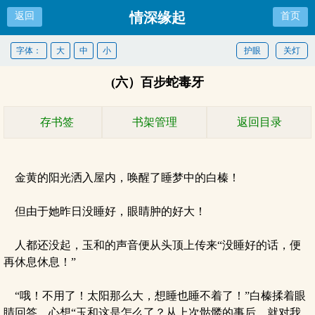
情深缘起
返回
首页
字体：
大
中
小
护眼
关灯
(六）百步蛇毒牙
存书签
书架管理
返回目录
金黄的阳光洒入屋内，唤醒了睡梦中的白榛！
但由于她昨日没睡好，眼睛肿的好大！
人都还没起，玉和的声音便从头顶上传来“没睡好的话，便
再休息休息！”
“哦！不用了！太阳那么大，想睡也睡不着了！”白榛揉着眼
睛回答，心想“玉和这是怎么了？从上次骷髅的事后，就对我